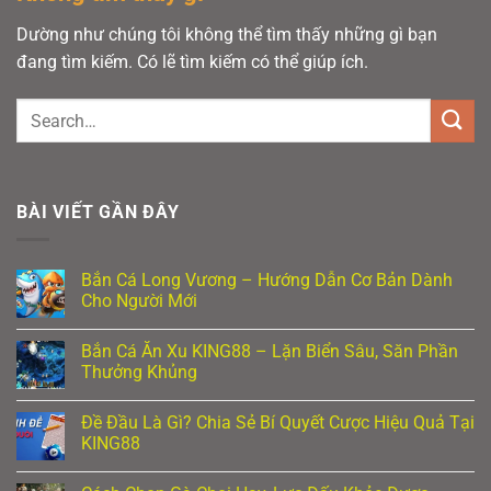
Dường như chúng tôi không thể tìm thấy những gì bạn
đang tìm kiếm. Có lẽ tìm kiếm có thể giúp ích.
BÀI VIẾT GẦN ĐÂY
Bắn Cá Long Vương – Hướng Dẫn Cơ Bản Dành
Cho Người Mới
Bắn Cá Ăn Xu KING88 – Lặn Biển Sâu, Săn Phần
Thưởng Khủng
Đề Đầu Là Gì? Chia Sẻ Bí Quyết Cược Hiệu Quả Tại
KING88