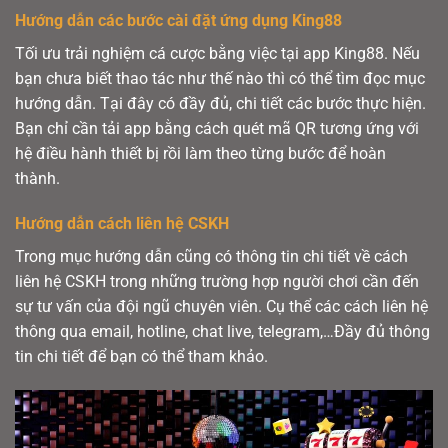
Hướng dẫn các bước cài đặt ứng dụng King88
Tối ưu trải nghiệm cá cược bằng việc tại app King88. Nếu
bạn chưa biết thao tác như thế nào thì có thể tìm đọc mục
hướng dẫn. Tại đây có đầy đủ, chi tiết các bước thực hiện.
Bạn chỉ cần tải app bằng cách quét mã QR tương ứng với
hệ điều hành thiết bị rồi làm theo từng bước để hoàn
thành.
Hướng dẫn cách liên hệ CSKH
Trong mục hướng dẫn cũng có thông tin chi tiết về cách
liên hệ CSKH trong những trường hợp người chơi cần đến
sự tư vấn của đội ngũ chuyên viên. Cụ thể các cách liên hệ
thông qua email, hotline, chat live, telegram,…Đầy đủ thông
tin chi tiết để bạn có thể tham khảo.