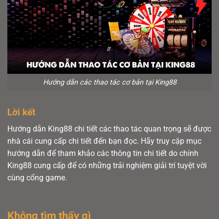
Hướng dẫn các thao tác cơ bản tại King88
Lời kết
Hướng dẫn King88 chi tiết các thao tác quan trọng sẽ được
nhà cái cung cấp chi tiết đến bạn đọc. Hãy truy cập mục
hướng dẫn để tham khảo các thông tin chi tiết do chính
King88 cung cấp để có những trải nghiệm giải trí tuyệt vời
cùng cổng game.
Không tìm thấy gì